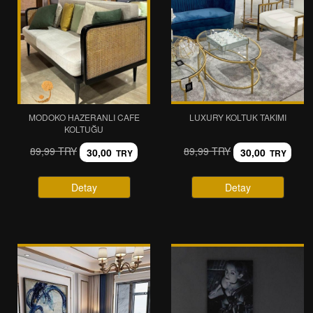
MODOKO HAZERANLI CAFE
LUXURY KOLTUK TAKIMI
KOLTUĞU
89,99 TRY
89,99 TRY
30,00
30,00
TRY
TRY
Detay
Detay