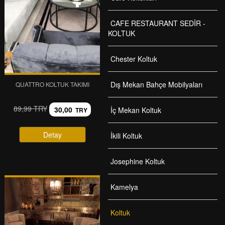
CAFE RESTAURANT SEDİR -
KOLTUK
Chester Koltuk
Dış Mekan Bahçe Mobilyaları
QUATTRO KOLTUK TAKIMI
89,99 TRY
30,00
İç Mekan Koltuk
TRY
Detay
İkili Koltuk
Josephine Koltuk
Kamelya
Koltuk