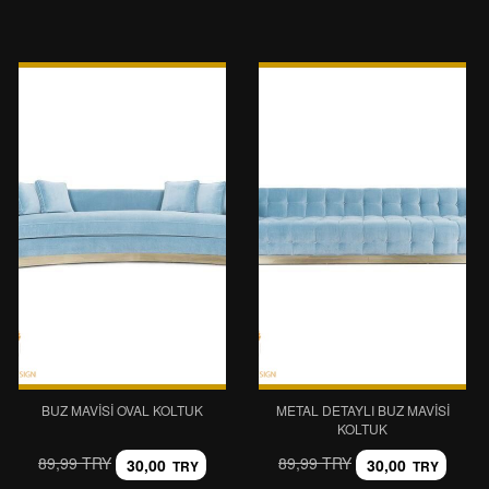
BUZ MAVISI OVAL KOLTUK
METAL DETAYLI BUZ MAVISI
KOLTUK
89,99 TRY
89,99 TRY
30,00
30,00
TRY
TRY