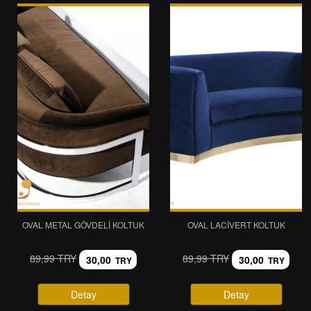
OVAL METAL GÖVDELI KOLTUK
OVAL LACIVERT KOLTUK
89,99 TRY
89,99 TRY
30,00
30,00
TRY
TRY
Detay
Detay