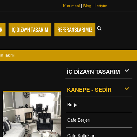
Kurumsal
|
Blog
|
İletişim
R
İÇ DİZAYN TASARIM
REFERANSLARIMIZ
tuk Takımı
İÇ DİZAYN TASARIM
KANEPE - SEDİR
Berjer
Cafe Berjeri
Cafe Koltukları