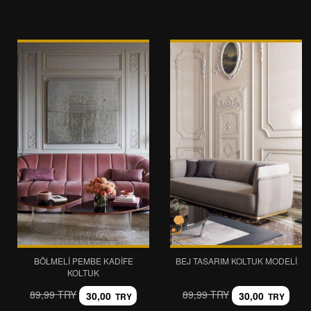
BÖLMELI PEMBE KADIFE
BEJ TASARIM KOLTUK MODELI
KOLTUK
89,99 TRY
89,99 TRY
30,00
30,00
TRY
TRY