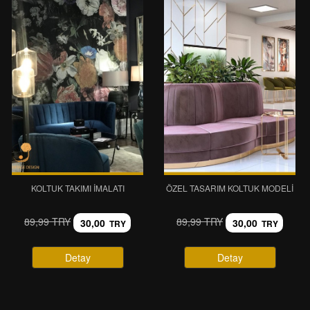
KOLTUK TAKIMI İMALATI
ÖZEL TASARIM KOLTUK MODELI
89,99 TRY
89,99 TRY
30,00
30,00
TRY
TRY
Detay
Detay